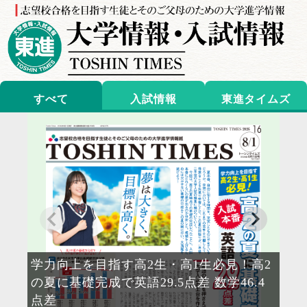
すべて
入試情報
東進タイムズ
学力向上を目指す高2生・高1生必見！高2
「
の夏に基礎完成で英語29.5点差 数学46.4
鍛
点差
代の