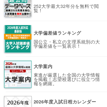
252大学最大32年分を無料で閲
覧！
大学偏差値ランキング
国公立・私立の文理系統別の大
学偏差値を一覧表示！
大学案内
東進が厳選した全国の大学情報
を掲載！志望校選びに役立つ情
報を網羅。
2026年度入試日程カレンダー