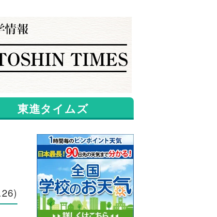
東進タイムズ
.26
)