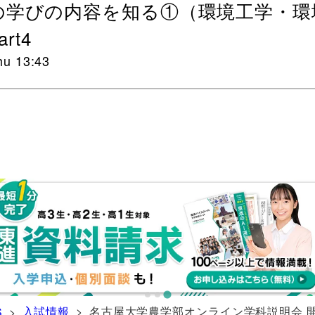
の学びの内容を知る①（環境工学・環
rt4
hu 13:43
入試情報
> 名古屋大学農学部オンライン学科説明会 
S
>