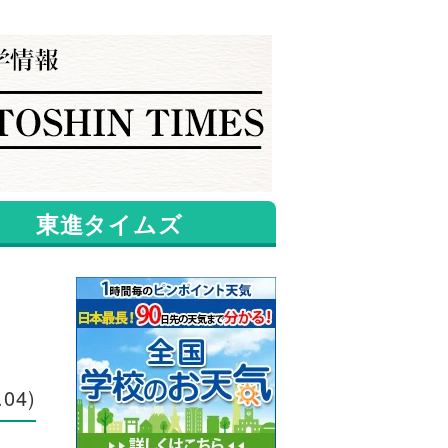
東進タイムズ
.04
)