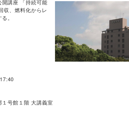
公開講座 「持続可能
の回収、燃料化からレ
する。
7:40
１号館１階 大講義室