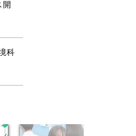
ス開
境科