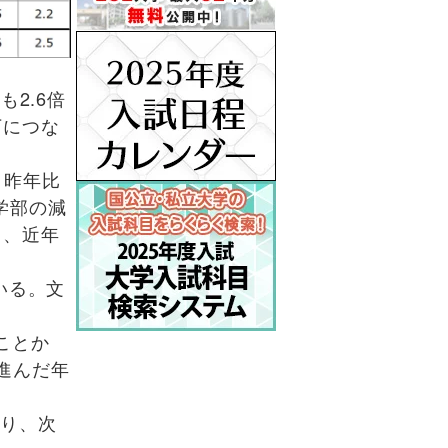
も2.6倍
下につな
・昨年比
）学部の減
り、近年
いる。文
ことか
進んだ年
あり、次