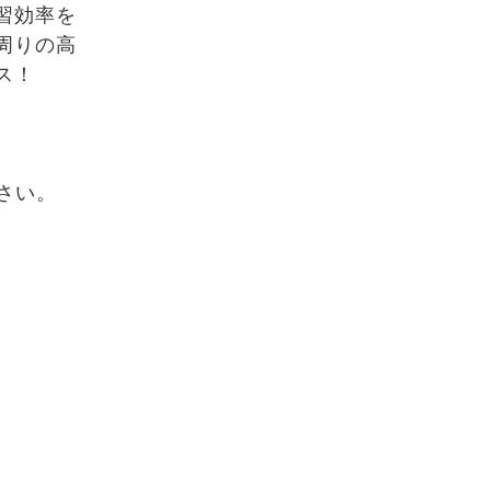
習効率を
周りの高
ス！
さい。