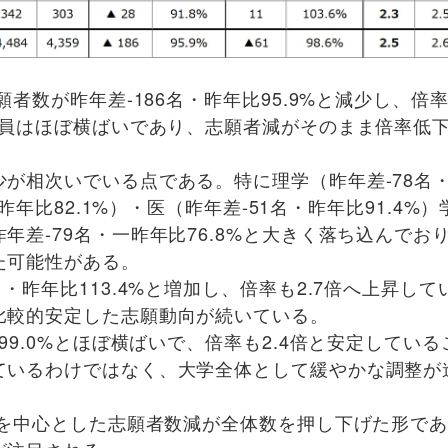
者数が昨年差-186名・昨年比95.9%と減少し、倍率
定員はほぼ横ばいであり、志願者減がそのまま倍率低
が相次いでいる点である。特に理学（昨年差-78名
・昨年比82.1%）・医（昨年差-51名・昨年比91.4%
年差-79名・一昨年比76.8%と大きく落ち込んでお
た可能性がある。
昨年比113.4%と増加し、倍率も2.7倍へ上昇して
比較的安定した志願動向が続いている。
9.0%とほぼ横ばいで、倍率も2.4倍と安定している
ているわけではなく、大学全体として緩やかな調整が
部を中心とした志願者数減が全体数を押し下げた形で