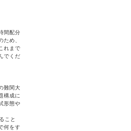
時間配分
のため、
これまで
んでくだ
の難関大
題構成に
試形態や
ること
で何をす