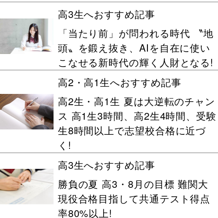
高3生へおすすめ記事
「当たり前」が問われる時代 〝地
頭〟を鍛え抜き、AIを自在に使い
こなせる新時代の輝く人財となる!
高2・高1生へおすすめ記事
高2生・高1生 夏は大逆転のチャン
ス 高1生3時間、高2生4時間、受験
生8時間以上で志望校合格に近づ
く!
高3生へおすすめ記事
勝負の夏 高3・8月の目標 難関大
現役合格目指して共通テスト得点
率80%以上!