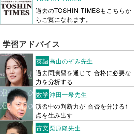
過去のTOSHIN TIMESもこちらか
らご覧になれます。
学習アドバイス
英語
高山のぞみ先生
過去問演習を通じて 合格に必要な
力を分析する
数学
沖田一希先生
演習中の判断力が 合否を分ける1
点を生み出す
古文
栗原隆先生