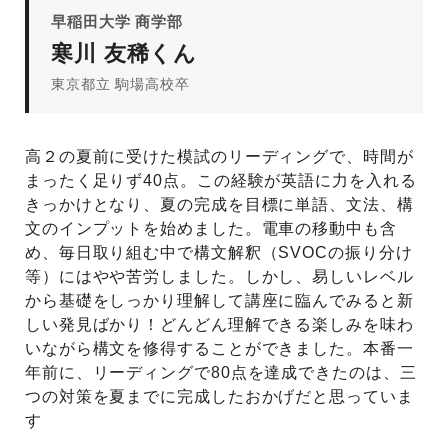
早稲田大学 商学部
寒川 友稀くん
東京都立 駒場高校卒
高２の夏前に受けた模試のリーディングで、時間が
まったく足りず40点。この経験が英語に力を入れる
きっかけとなり、夏の完成を目標に単語、文法、構
文のインプットを始めました。電車の移動中も含
め、毎日取り組む中で構文解釈（SVOCの振り分け
等）にはやや苦労しました。しかし、易しいレベル
から基礎をしっかり理解して講座に臨んでみると新
しい発見ばかり！どんどん理解できる楽しみを味わ
いながら構文を修得することができました。本番一
年前に、リーディングで80点を達成できたのは、三
つの対策を夏までに完成したおかげだと思っていま
す