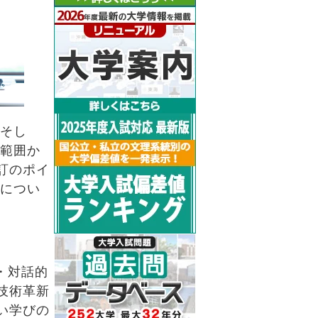
。そし
ぶ範囲か
訂のポイ
置につい
・対話的
技術革新
い学びの