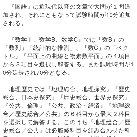
『国語』は近現代以降の文章で大問が１問追
加され、それにともなって試験時間が10分追加
される。
『数学Ⅱ、数学B、数学C』では「数B」の
「数列」「統計的な推測」、「数C」の「ベク
トル」「平面上の曲線と複素数平面」の４項目
から３項目を選択し解答する。また試験時間が1
0分延長され70分となる。
地理歴史では『地理総合、地理探究』『歴史
総合、日本史探究』『歴史総合、世界史探究』
『公共、倫理』『公共、政治・経済』『地理総
合／歴史総合／公共』の６科目から最大２科目
を選択して解答する。このうち『地理総合／歴
史総合／公共』は必履修科目を組み合わせた科