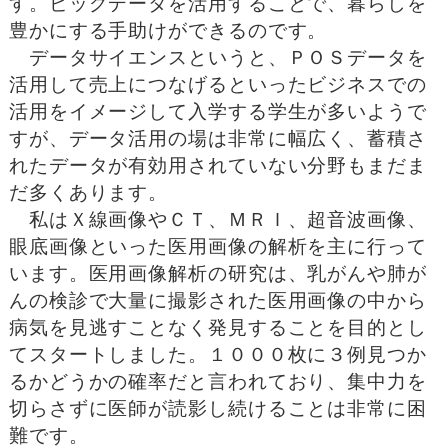
す。ビッグデータを活用することで、暮らしを
豊かにする手助けができるのです。
データサイエンスというと、ＰＯＳデータを
活用して売上につなげるといったビジネスでの
活用をイメージして入学する学生が多いようで
すが、データ活用の場は非常に幅広く、蓄積さ
れたデータが有効用されていない分野もまだま
だ多くあります。
私はＸ線画像やＣＴ、ＭＲＩ、超音波画像、
眼底画像といった医用画像の解析を主に行って
います。医用画像解析の研究は、乳がんや肺が
んの検診で大量に撮影された医用画像の中から
病気を見逃すことなく発見することを目的とし
てスタートしました。１０００枚に３例見つか
るかどうかの確率だと言われており、集中力を
切らさずに医師が読影し続けることは非常に困
難です。