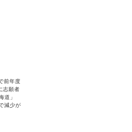
で前年度
もに志願者
北海道」
で減少が