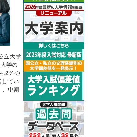
公立大学
立大学の
4.2％の
増してい
）、中期