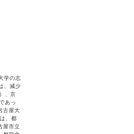
大学の志
は、減少
％）、京
）であっ
、名古屋大
では、都
名古屋市立
加、都留文