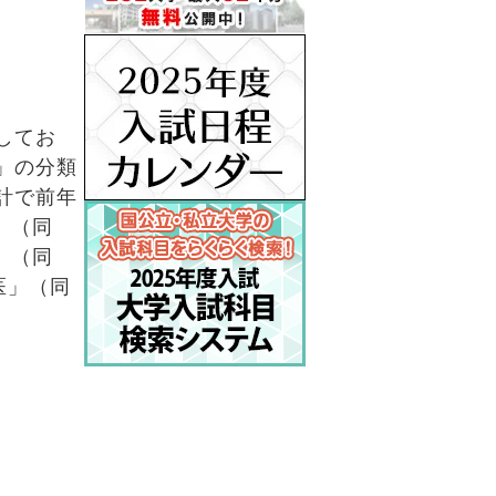
してお
」の分類
計で前年
」（同
」（同
医」（同