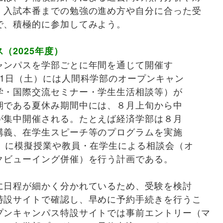
。入試本番までの勉強の進め方や自分に合った受
で、積極的に参加してみよう。
（2025年度）
ャンパスを学部ごとに年間を通じて開催す
21日（土）には人間科学部のオープンキャン
学・国際交流セミナー・学生生活相談等）が
期である夏休み期間中には、８月上旬から中
が集中開催される。たとえば経済学部は８月
講義、在学生スピーチ等のプログラムを実施
火）に模擬授業や教員・在学生による相談会（オ
クビューイング併催）を行う計画である。
に日程が細かく分かれているため、受験を検討
特設サイトで確認し、早めに予約手続きを行うこ
プンキャンパス特設サイトでは事前エントリー（マ