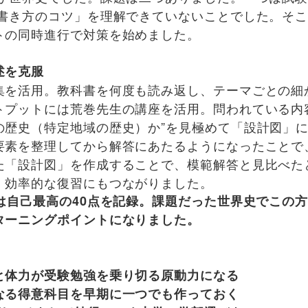
書き方のコツ」を理解できていないことでした。そこ
トの同時進行で対策を始めました。
述を克服
を活用。教科書を何度も読み返し、テーマごとの細
トプットには荒巻先生の講座を活用。問われている内
の歴史（特定地域の歴史）か”を見極めて「設計図」
要素を整理してから解答にあたるようになったことで
た「設計図」を作成することで、模範解答と見比べた
、効率的な復習にもつながりました。
は自己最高の40点を記録。課題だった世界史でこの
ターニングポイントになりました。
と体力が受験勉強を乗り切る原動力になる
なる得意科目を早期に一つでも作っておく