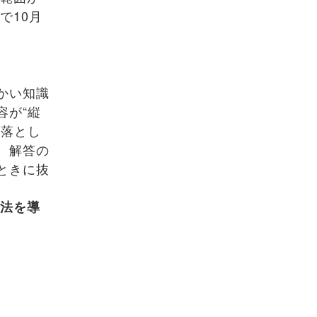
で10月
かい知識
容が“縦
に落とし
、解答の
ときに抜
方法を導