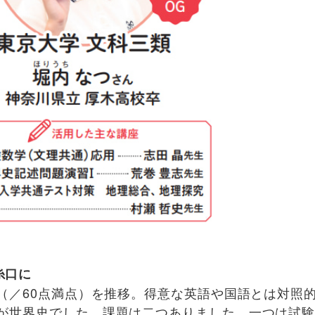
糸口に
台（／60点満点）を推移。得意な英語や国語とは対照
のが世界史でした。課題は二つありました。一つは試